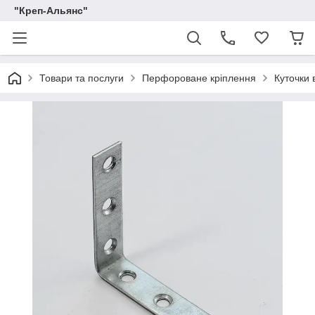
"Креп-Альянс"
Товари та послуги
Перфороване кріплення
Куточки 