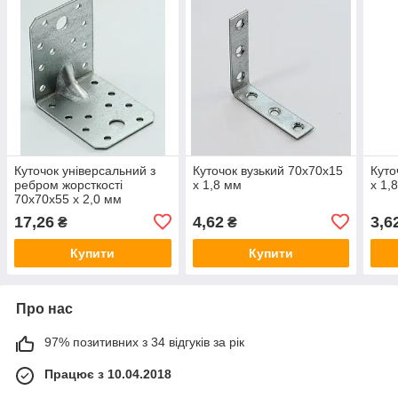
Куточок універсальний з
Куточок вузький 70х70х15
Куто
ребром жорсткості
х 1,8 мм
х 1,
70х70х55 х 2,0 мм
17,26
4,62
3,6
₴
₴
Купити
Купити
Про нас
97% позитивних з 34 відгуків за рік
Працює з 10.04.2018