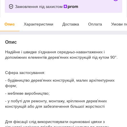
Замовлення під захистом
Опис
Характеристики
Доставка
Оплата
Умови п
Опис
Надійне і швидке з'єднання середньо-навантажених і
допоміжних елементів дерев'яних конструкцій під кутом 90°.
Сфера застосування:
- будівництво дерев'яних конструкцій, малих архітектурних
форм;
- меблеве виробництво;
- у побуті для ремонту, монтажу, кріплення дерев'яних
конструкцій або для забезпечення більшої жорсткості
Для фіксації слід використовувати оцинковані цвяхи з
кільцевої насічкою та\або оцинковані шурупи по дереву.