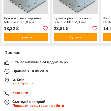
Куточок рівносторонній
Куточок рівносторонній
Куто
60х60х80 х 1,8 мм
60х60х100 х 2,0 мм
60х6
18,32
23,81
14,
₴
₴
Купити
Купити
Про нас
97% позитивних з 34 відгуків за рік
Працює з 10.04.2018
м. Київ
Київ, Україна
Контакти
Сьогодні вихідний
Показати весь графік роботи