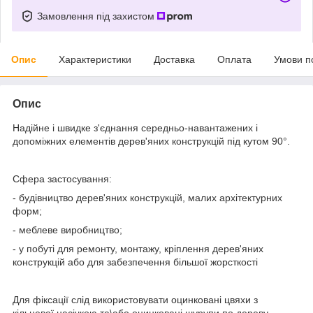
Замовлення під захистом
Опис
Характеристики
Доставка
Оплата
Умови п
Опис
Надійне і швидке з'єднання середньо-навантажених і
допоміжних елементів дерев'яних конструкцій під кутом 90°.
Сфера застосування:
- будівництво дерев'яних конструкцій, малих архітектурних
форм;
- меблеве виробництво;
- у побуті для ремонту, монтажу, кріплення дерев'яних
конструкцій або для забезпечення більшої жорсткості
Для фіксації слід використовувати оцинковані цвяхи з
кільцевої насічкою та\або оцинковані шурупи по дереву.