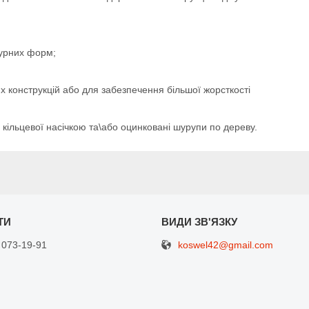
турних форм;
их конструкцій або для забезпечення більшої жорсткості
з кільцевої насічкою та\або оцинковані шурупи по дереву.
koswel42@gmail.com
 073-19-91