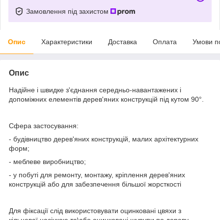
Замовлення під захистом
Опис
Характеристики
Доставка
Оплата
Умови п
Опис
Надійне і швидке з'єднання середньо-навантажених і
допоміжних елементів дерев'яних конструкцій під кутом 90°.
Сфера застосування:
- будівництво дерев'яних конструкцій, малих архітектурних
форм;
- меблеве виробництво;
- у побуті для ремонту, монтажу, кріплення дерев'яних
конструкцій або для забезпечення більшої жорсткості
Для фіксації слід використовувати оцинковані цвяхи з
кільцевої насічкою та\або оцинковані шурупи по дереву.