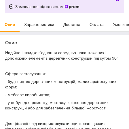
Замовлення під захистом
Опис
Характеристики
Доставка
Оплата
Умови п
Опис
Надійне і швидке з'єднання середньо-навантажених і
допоміжних елементів дерев'яних конструкцій під кутом 90°.
Сфера застосування:
- будівництво дерев'яних конструкцій, малих архітектурних
форм;
- меблеве виробництво;
- у побуті для ремонту, монтажу, кріплення дерев'яних
конструкцій або для забезпечення більшої жорсткості
Для фіксації слід використовувати оцинковані цвяхи з
кільцевої насічкою та\або оцинковані шурупи по дереву.