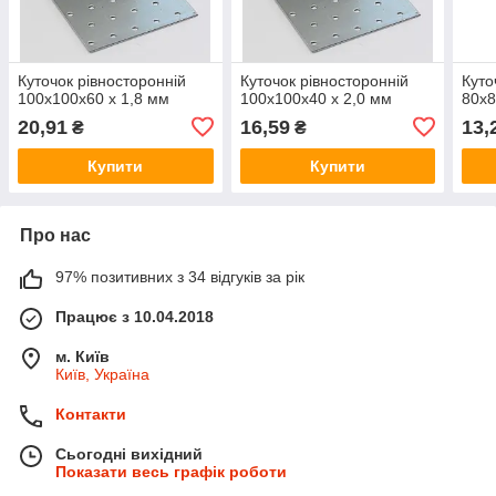
Куточок рівносторонній
Куточок рівносторонній
Куто
100х100х60 х 1,8 мм
100х100х40 х 2,0 мм
80х8
20,91
16,59
13,
₴
₴
Купити
Купити
Про нас
97% позитивних з 34 відгуків за рік
Працює з 10.04.2018
м. Київ
Київ, Україна
Контакти
Сьогодні вихідний
Показати весь графік роботи