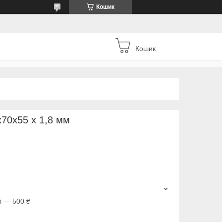
Кошик
Кошик
х70х55 х 1,8 мм
і — 500 ₴