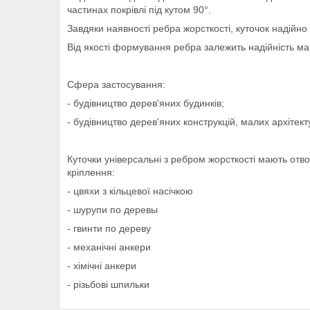
частинах покрівлі під кутом 90°.
Завдяки наявності ребра жорсткості, куточок надійно
Від якості формування ребра залежить надійність май
Сфера застосування:
- будівництво дерев'яних будинків;
- будівництво дерев'яних конструкцій, малих архітект
Куточки універсальні з ребром жорсткості мають отво
кріплення:
- цвяхи з кільцевої насічкою
- шурупи по деревы
- гвинти по дереву
- механічні анкери
- хімічні анкери
- різьбові шпильки