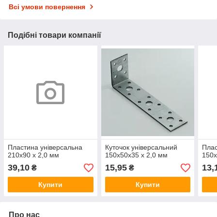
Всі умови повернення
Подібні товари компанії
Пластина універсальна
Куточок універсальний
Плас
210х90 х 2,0 мм
150х50х35 х 2,0 мм
150х
39,10
15,95
13,
₴
₴
Купити
Купити
Про нас