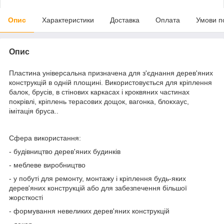
Опис
Характеристики
Доставка
Оплата
Умови п
Опис
Пластина універсальна призначена для з'єднання дерев'яних
конструкцій в одній площині. Використовується для кріплення
балок, брусів, в стінових каркасах і кроквяних частинах
покрівлі, кріплень терасових дощок, вагонка, блокхаус,
імітація бруса..
Сфера використання:
- будівництво дерев'яних будинків
- меблеве виробництво
- у побуті для ремонту, монтажу і кріплення будь-яких
дерев'яних конструкцій або для забезпечення більшої
жорсткості
- формування невеликих дерев'яних конструкцій