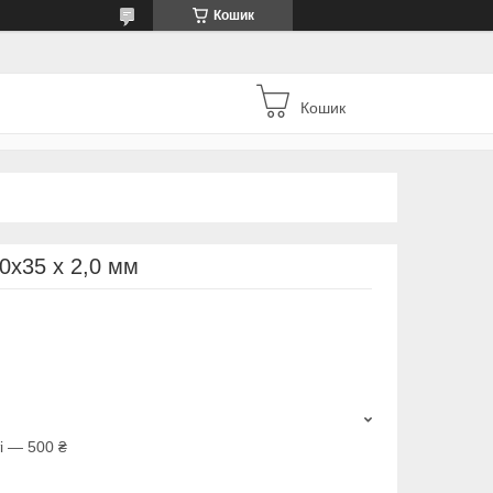
Кошик
Кошик
0х35 х 2,0 мм
і — 500 ₴