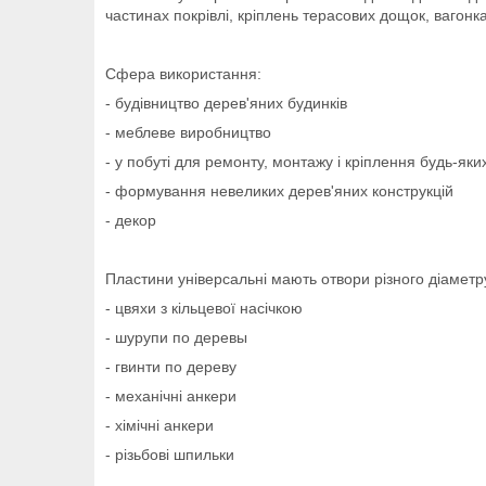
частинах покрівлі, кріплень терасових дощок, вагонка,
Сфера використання:
- будівництво дерев'яних будинків
- меблеве виробництво
- у побуті для ремонту, монтажу і кріплення будь-як
- формування невеликих дерев'яних конструкцій
- декор
Пластини універсальні мають отвори різного діаметру
- цвяхи з кільцевої насічкою
- шурупи по деревы
- гвинти по дереву
- механічні анкери
- хімічні анкери
- різьбові шпильки