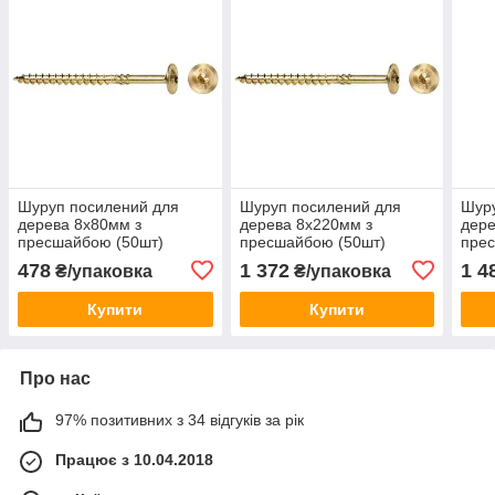
Шуруп посилений для
Шуруп посилений для
Шуру
дерева 8х80мм з
дерева 8х220мм з
дере
пресшайбою (50шт)
пресшайбою (50шт)
пре
478
1 372
1 4
₴/упаковка
₴/упаковка
Купити
Купити
Про нас
97% позитивних з 34 відгуків за рік
Працює з 10.04.2018