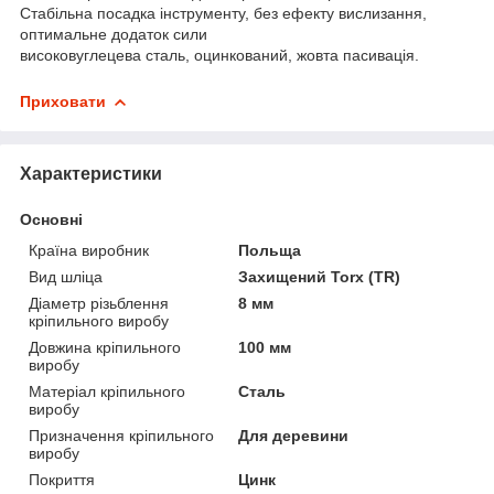
Стабільна посадка інструменту, без ефекту вислизання,
оптимальне додаток сили
високовуглецева сталь, оцинкований, жовта пасивація.
Приховати
Характеристики
Основні
Країна виробник
Польща
Вид шліца
Захищений Torx (TR)
Діаметр різьблення
8 мм
кріпильного виробу
Довжина кріпильного
100 мм
виробу
Матеріал кріпильного
Сталь
виробу
Призначення кріпильного
Для деревини
виробу
Покриття
Цинк