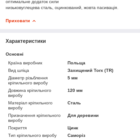
оптимальне додаток сили
низьковуглецева сталь, оцинкований, жовта пасивація.
Приховати
Характеристики
Основні
Країна виробник
Польща
Вид шліца
Захищений Torx (TR)
Діаметр різьблення
5 мм
кріпильного виробу
Довжина кріпильного
120 мм
виробу
Матеріал кріпильного
Сталь
виробу
Призначення кріпильного
Для деревини
виробу
Покриття
Цинк
Тип кріпильного виробу
Саморіз