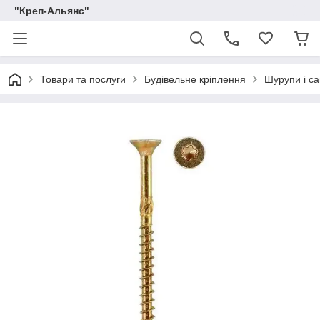
"Креп-Альянс"
Товари та послуги
Будівельне кріплення
Шурупи і са