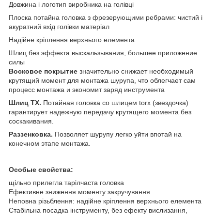
Довжина і логотип виробника на голівці
Плоска потайна головка з фрезерующими ребрами: чистий і
акуратний вхід голівки матеріал
Надійне кріплення верхнього елемента
Шлиц без эффекта выскальзывания, большее приложение
силы
Восковое покрытие
значительно снижает необходимый
крутящий момент для монтажа шурупа, что облегчает сам
процесс монтажа и экономит заряд инструмента
Шлиц ТХ.
Потайная головка со шлицем torx (звездочка)
гарантирует надежную передачу крутящего момента без
соскакивания.
Раззенковка.
Позволяет шурупу легко уйти впотай на
конечном этапе монтажа.
Особые свойства:
щільно прилегла тарілчаста головка
Ефективне зниження моменту закручування
Неповна різьблення: надійне кріплення верхнього елемента
Стабільна посадка інструменту, без ефекту вислизання,