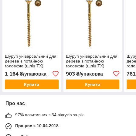
Шуруп універсальний для
Шуруп універсальний для
Шуру
дерева з потайною
дерева з потайною
дере
головкою (шліц TX)
головкою (шліц TX)
голо
6,0х80мм (200шт)
6,0х60мм (200шт)
6,0х
1 164
903
761
₴/упаковка
₴/упаковка
Купити
Купити
Про нас
97% позитивних з 34 відгуків за рік
Працює з 10.04.2018