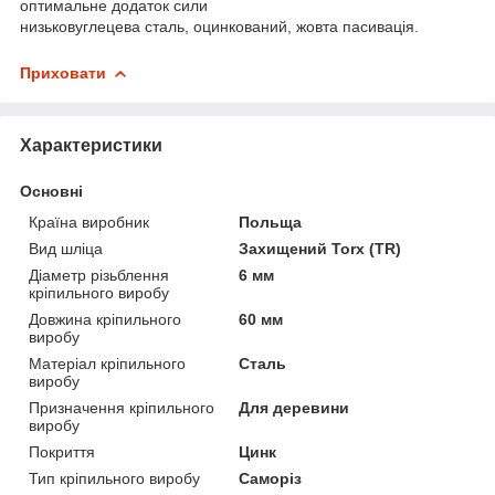
оптимальне додаток сили
низьковуглецева сталь, оцинкований, жовта пасивація.
Приховати
Характеристики
Основні
Країна виробник
Польща
Вид шліца
Захищений Torx (TR)
Діаметр різьблення
6 мм
кріпильного виробу
Довжина кріпильного
60 мм
виробу
Матеріал кріпильного
Сталь
виробу
Призначення кріпильного
Для деревини
виробу
Покриття
Цинк
Тип кріпильного виробу
Саморіз