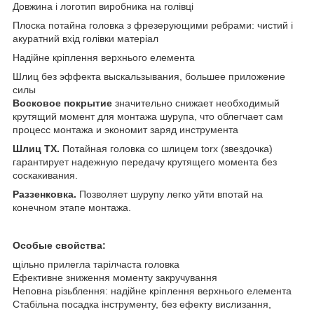
Довжина і логотип виробника на голівці
Плоска потайна головка з фрезерующими ребрами: чистий і
акуратний вхід голівки матеріал
Надійне кріплення верхнього елемента
Шлиц без эффекта выскальзывания, большее приложение
силы
Восковое покрытие
значительно снижает необходимый
крутящий момент для монтажа шурупа, что облегчает сам
процесс монтажа и экономит заряд инструмента
Шлиц ТХ.
Потайная головка со шлицем torx (звездочка)
гарантирует надежную передачу крутящего момента без
соскакивания.
Раззенковка.
Позволяет шурупу легко уйти впотай на
конечном этапе монтажа.
Особые свойства:
щільно прилегла тарілчаста головка
Ефективне зниження моменту закручування
Неповна різьблення: надійне кріплення верхнього елемента
Стабільна посадка інструменту, без ефекту вислизання,