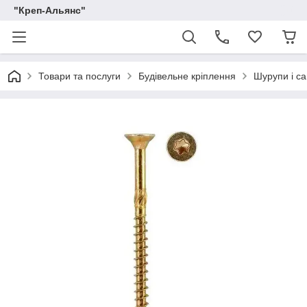
"Креп-Альянс"
Товари та послуги
Будівельне кріплення
Шурупи і са