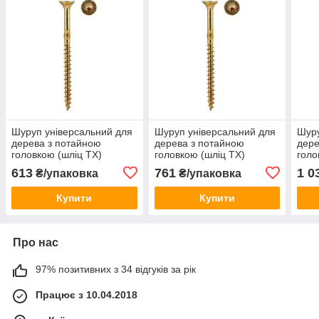
Шуруп універсальний для
Шуруп універсальний для
Шуру
дерева з потайною
дерева з потайною
дере
головкою (шліц TX)
головкою (шліц TX)
голо
6,0х90мм (100шт)
6,0х50мм (200шт)
6,0х
613
761
1 0
₴/упаковка
₴/упаковка
Купити
Купити
Про нас
97% позитивних з 34 відгуків за рік
Працює з 10.04.2018