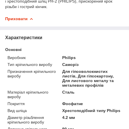
і хрестоподібний шліц PH-2 (PHILIPS), прискорений крок
різьби і гострий кінчик.
Приховати
Характеристики
Основні
Виробник
Philips
Тип кріпильного виробу
Саморіз
Призначення кріпильного
Для гіпсоволокнистих
виробу
листів, Для гіпсокартону,
Для листового металу та
металевих профілів
Матеріал кріпильного
Сталь
виробу
Покриття
Фосфатне
Вид шліца
Хрестоподібний типу Philips
Діаметр різьблення
4.2 мм
кріпильного виробу
Довжина кріпильного
90 мм