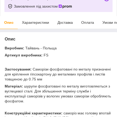
Замовлення під захистом
Опис
Характеристики
Доставка
Оплата
Умови п
Опис
Виробник:
Тайвань - Польща
Артикул виробника:
FS
Застосування:
Саморізи фосфатовані по металу призначені
для кріплення гіпсокартону до металевих профілів і листів
товщиною до 0.75 мм
Матеріал:
шурупи фосфатовані по металу виготовляються з
вуглецевої сталі. Для збільшення терміну служби і
експлуатації саморізів у вологих умовах саморізи обробляють
фосфатом.
Конструкційні характеристики:
саморіз має головку впотай