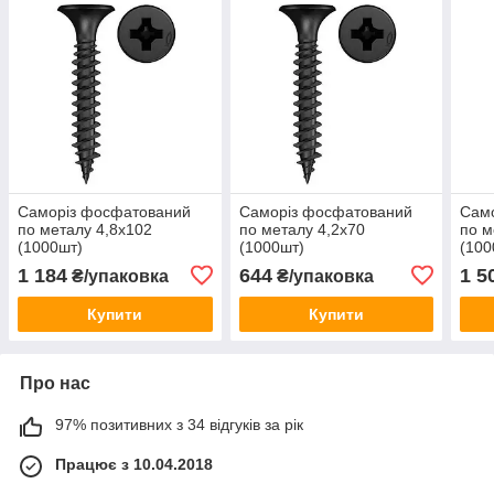
Саморіз фосфатований
Саморіз фосфатований
Сам
по металу 4,8х102
по металу 4,2х70
по м
(1000шт)
(1000шт)
(100
1 184
644
1 5
₴/упаковка
₴/упаковка
Купити
Купити
Про нас
97% позитивних з 34 відгуків за рік
Працює з 10.04.2018