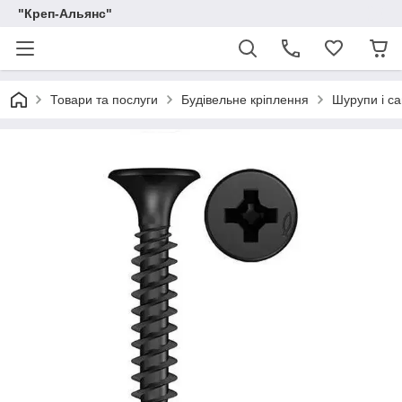
"Креп-Альянс"
Товари та послуги
Будівельне кріплення
Шурупи і са