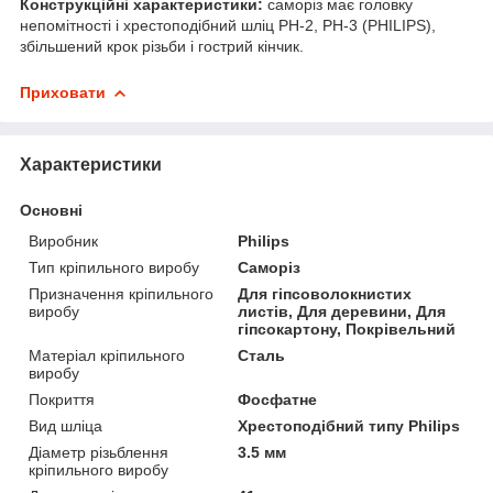
Конструкційні характеристики:
саморіз має головку
непомітності і хрестоподібний шліц PH-2, PH-3 (PHILIPS),
збільшений крок різьби і гострий кінчик.
Приховати
Характеристики
Основні
Виробник
Philips
Тип кріпильного виробу
Саморіз
Призначення кріпильного
Для гіпсоволокнистих
виробу
листів, Для деревини, Для
гіпсокартону, Покрівельний
Матеріал кріпильного
Сталь
виробу
Покриття
Фосфатне
Вид шліца
Хрестоподібний типу Philips
Діаметр різьблення
3.5 мм
кріпильного виробу