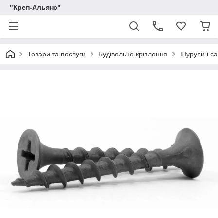
"Креп-Альянс"
Товари та послуги
Будівельне кріплення
Шурупи і са