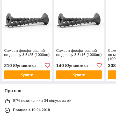
Саморіз фосфатований
Саморіз фосфатований
Сам
по дереву 3,5х25 (1000шт)
по дереву 3,5х16 (1000шт)
по м
(100
210
140
308
₴/упаковка
₴/упаковка
Купити
Купити
Про нас
97% позитивних з 34 відгуків за рік
Працює з 10.04.2018