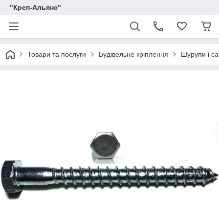
"Креп-Альянс"
Товари та послуги
Будівельне кріплення
Шурупи і са