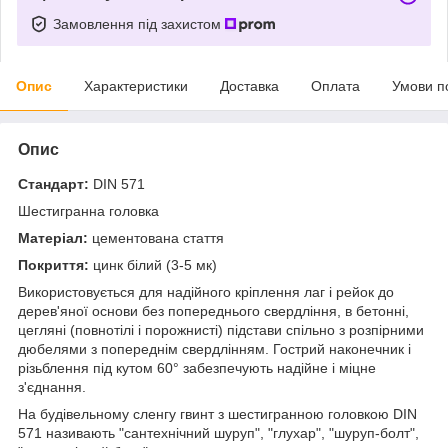
Замовлення під захистом
Опис
Характеристики
Доставка
Оплата
Умови п
Опис
Стандарт:
DIN 571
Шестигранна головка
Матеріал:
цементована стаття
Покриття:
цинк білий (3-5 мк)
Використовується для надійного кріплення лаг і рейок до
дерев'яної основи без попереднього свердління, в бетонні,
цегляні (повнотілі і порожнисті) підстави спільно з розпірними
дюбелями з попереднім свердлінням. Гострий наконечник і
різьблення під кутом 60° забезпечують надійне і міцне
з'єднання.
На будівельному сленгу гвинт з шестигранною головкою DIN
571 називають "сантехнічний шуруп", "глухар", "шуруп-болт",