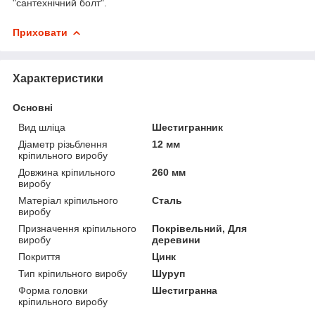
"сантехнічний болт".
Приховати
Характеристики
Основні
Вид шліца
Шестигранник
Діаметр різьблення
12 мм
кріпильного виробу
Довжина кріпильного
260 мм
виробу
Матеріал кріпильного
Сталь
виробу
Призначення кріпильного
Покрівельний, Для
виробу
деревини
Покриття
Цинк
Тип кріпильного виробу
Шуруп
Форма головки
Шестигранна
кріпильного виробу