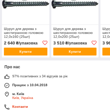
Шуруп для дерева з
Шуруп для дерева з
Шуру
шестигранною головкою
шестигранною головкою
шест
12,0х160 (25шт)
12,0х200 (25шт)
12,0
2 640
3 510
3 9
₴/упаковка
₴/упаковка
Купити
Купити
Про нас
97% позитивних з 34 відгуків за рік
Працює з 10.04.2018
м. Київ
Київ, Україна
Контакти